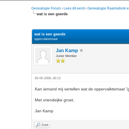
Genealogie Forum
›
Lees dit eerst
›
Genealogie Raamsdonk e
wat is een geerde
1 stemmen - gemiddelde waardering is 5
1
2
3
4
5
wat is een geerde
oppervlaktemaat
Jan Kamp
Junior Member
05-05-2006, 00:13
Kan iemand mij vertellen wat de oppervalktemaat "gee
Met vriendeijke groet,
Jan Kamp
Zoek