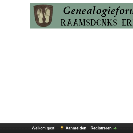
Welkom gast!
Aanmelden
Registreren