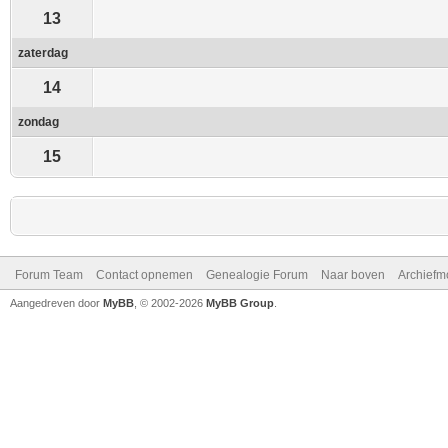
13
zaterdag
14
zondag
15
Forum Team
Contact opnemen
Genealogie Forum
Naar boven
Archiefm
Aangedreven door
MyBB
, © 2002-2026
MyBB Group
.