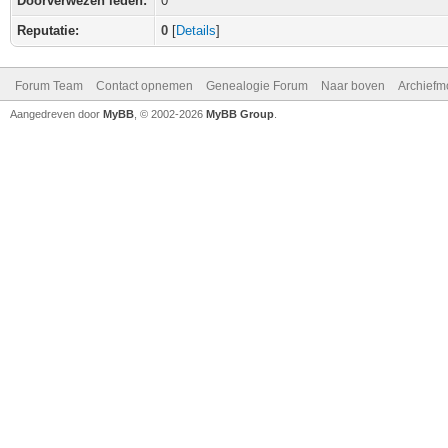
Doorverwezen leden:
0
Reputatie:
0
[
Details
]
Forum Team
Contact opnemen
Genealogie Forum
Naar boven
Archiefm
Aangedreven door
MyBB
, © 2002-2026
MyBB Group
.