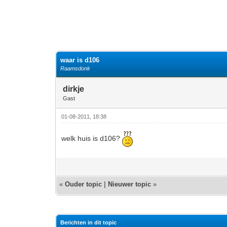
1 stemmen - gemiddelde waardering is 5
1
2
3
4
5
waar is d106
Raamsdonk
dirkje
Gast
01-08-2011, 18:38
welk huis is d106?
«
Ouder topic
|
Nieuwer topic
»
Berichten in dit topic