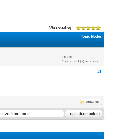
Waardering:
Topic Modes
Thanks:
Given thank(s) in post(s)
#1
Antwoord