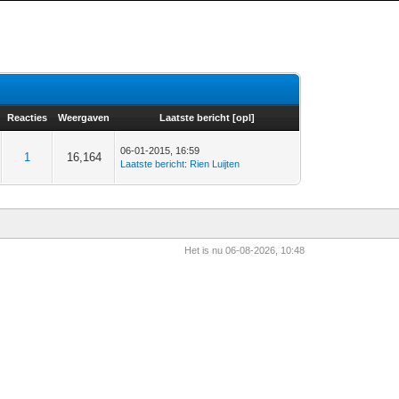
Reacties
Weergaven
Laatste bericht
[
opl
]
06-01-2015, 16:59
1
16,164
Laatste bericht
:
Rien Luijten
Het is nu 06-08-2026, 10:48