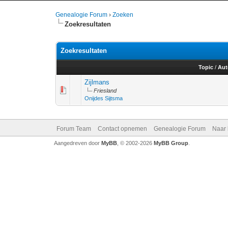
Genealogie Forum
›
Zoeken
Zoekresultaten
Zoekresultaten
Topic
/
Aut
Zijlmans
Friesland
Onijdes Sijtsma
Forum Team
Contact opnemen
Genealogie Forum
Naar
Aangedreven door
MyBB
, © 2002-2026
MyBB Group
.