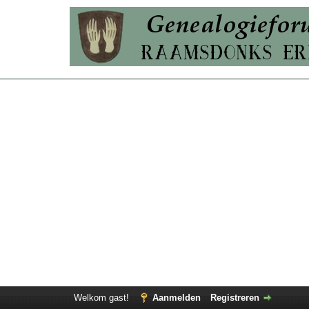
Welkom gast!
Aanmelden
Registreren