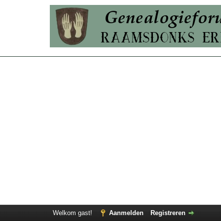
Welkom gast!
Aanmelden
Registreren