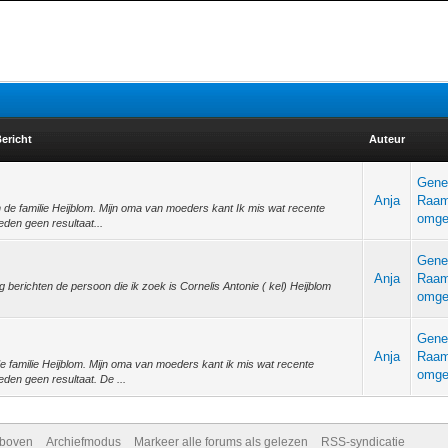
ericht
Auteur
Gene
Anja
Raam
 de familie Heijblom. Mijn oma van moeders kant Ik mis wat recente
omge
den geen resultaat...
Gene
Anja
Raam
 berichten de persoon die ik zoek is Cornelis Antonie ( kel) Heijblom
omge
Gene
Anja
Raam
 familie Heijblom. Mijn oma van moeders kant ik mis wat recente
omge
den geen resultaat. De ...
 boven
Archiefmodus
Markeer alle forums als gelezen
RSS-syndicatie