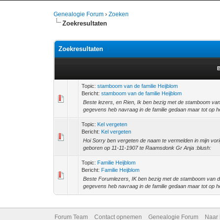
Genealogie Forum
›
Zoeken
Zoekresultaten
Zoekresultaten
B
Topic:
stamboom van de familie Heijblom
Bericht:
stamboom van de familie Heijblom
Beste lezers, en Rien, Ik ben bezig met de stamboom van
gegevens heb navraag in de familie gedaan maar tot op he
Topic:
Kel vergeten
Bericht:
Kel vergeten
Hoi Sorry ben vergeten de naam te vermelden in mijn vorig
geboren op 11-11-1907 te Raamsdonk Gr Anja :blush:
Topic:
Familie Heijblom
Bericht:
Familie Heijblom
Beste Forumlezers, IK ben bezig met de stamboom van de
gegevens heb navraag in de familie gedaan maar tot op he
Forum Team
Contact opnemen
Genealogie Forum
Naar