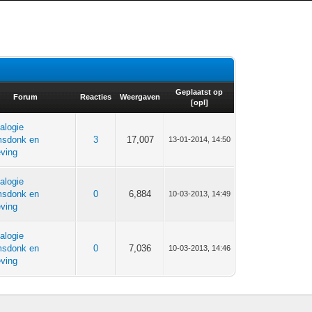
Geplaatst op
Forum
Reacties
Weergaven
[
opl
]
alogie
sdonk en
3
17,007
13-01-2014, 14:50
ving
alogie
sdonk en
0
6,884
10-03-2013, 14:49
ving
alogie
sdonk en
0
7,036
10-03-2013, 14:46
ving