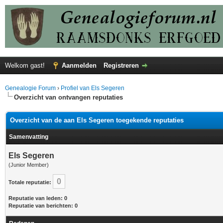
Welkom gast!
Aanmelden
Registreren
Genealogie Forum
›
Profiel van Els Segeren
Overzicht van ontvangen reputaties
Overzicht van de aan Els Segeren toegekende reputaties
Samenvatting
Els Segeren
(Junior Member)
0
Totale reputatie:
Reputatie van leden: 0
Reputatie van berichten: 0