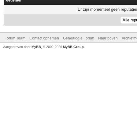
Redenen
Er zijn momenteel geen reputaties
Forum Team
Contact opnemen
Genealogie Forum
Naar boven
Archiefm
Aangedreven door
MyBB
, © 2002-2026
MyBB Group
.