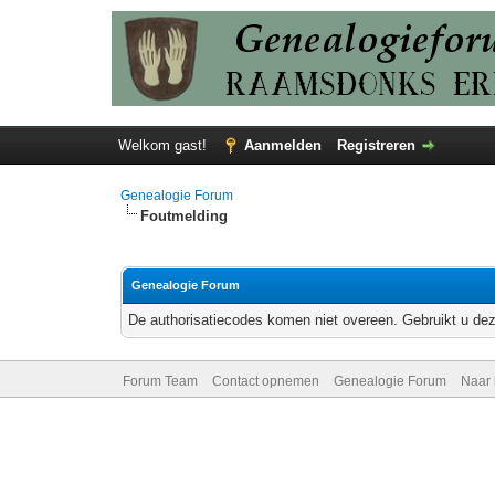
Welkom gast!
Aanmelden
Registreren
Genealogie Forum
Foutmelding
Genealogie Forum
De authorisatiecodes komen niet overeen. Gebruikt u dez
Forum Team
Contact opnemen
Genealogie Forum
Naar