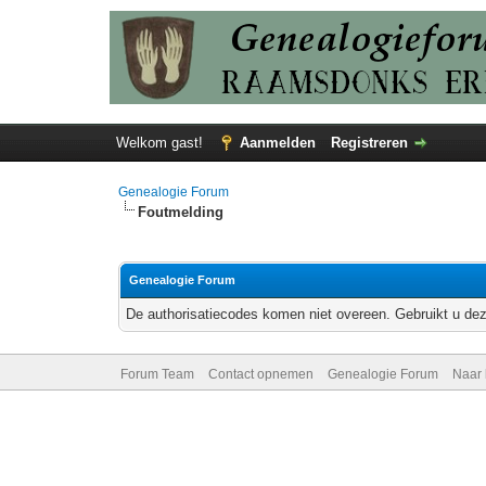
Welkom gast!
Aanmelden
Registreren
Genealogie Forum
Foutmelding
Genealogie Forum
De authorisatiecodes komen niet overeen. Gebruikt u dez
Forum Team
Contact opnemen
Genealogie Forum
Naar