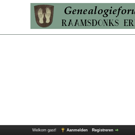
Welkom gast!
Aanmelden
Registreren