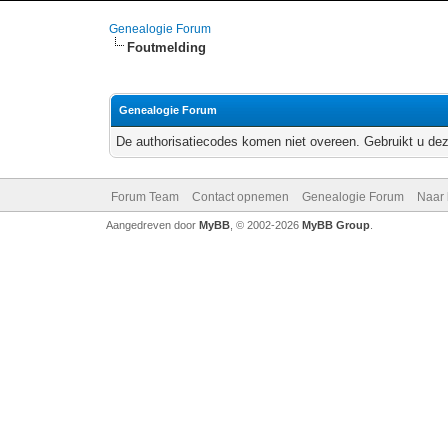
Genealogie Forum
Foutmelding
Genealogie Forum
De authorisatiecodes komen niet overeen. Gebruikt u dez
Forum Team
Contact opnemen
Genealogie Forum
Naar
Aangedreven door
MyBB
, © 2002-2026
MyBB Group
.