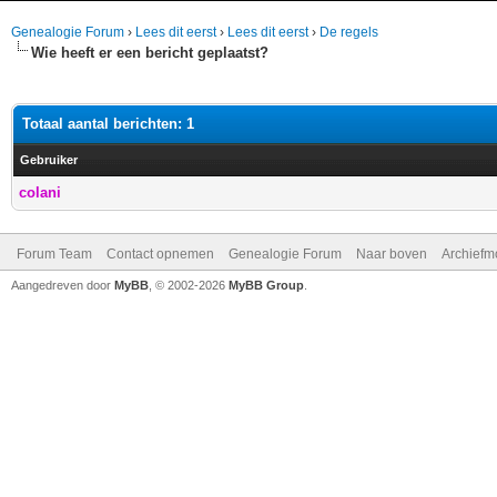
Genealogie Forum
›
Lees dit eerst
›
Lees dit eerst
›
De regels
Wie heeft er een bericht geplaatst?
Totaal aantal berichten: 1
Gebruiker
colani
Forum Team
Contact opnemen
Genealogie Forum
Naar boven
Archiefm
Aangedreven door
MyBB
, © 2002-2026
MyBB Group
.