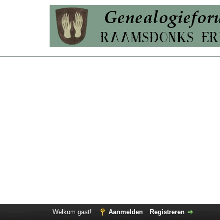
Welkom gast!
Aanmelden
Registreren