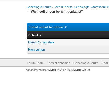
Genealogie Forum
›
Lees dit eerst
›
Genealogie Raamsdonk e
Wie heeft er een bericht geplaatst?
Totaal aantal berichten: 2
Gebruiker
Harry Romeijnders
Rien Luijten
Forum Team
Contact opnemen
Genealogie Forum
Naar
Aangedreven door
MyBB
, © 2002-2026
MyBB Group
.