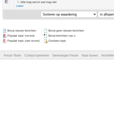
2 stem - 5 van 5 gemiddeld
1
2
3
4
5
Wat mag wel en wat mag niet
colani
Bevat nieuwe berichten
Bevat geen nieuwe berichten
Populair topic (recent)
Bevat berichten van u
Populair topic (niet recent)
Gesloten topic
Forum Team
Contact opnemen
Genealogie Forum
Naar boven
Archiefm