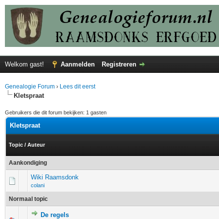
Welkom gast!
Aanmelden
Registreren
Genealogie Forum
›
Lees dit eerst
Kletspraat
Gebruikers die dit forum bekijken: 1 gasten
Kletspraat
Topic
/
Auteur
Aankondiging
Wiki Raamsdonk
colani
Normaal topic
De regels