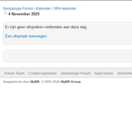
Genealogie Forum
›
Kalender
›
SRH kalender
4 November 2025
Er zijn geen afspraken verbonden aan deze dag.
Een afspraak toevoegen
.
Forum Team
Contact opnemen
Genealogie Forum
Naar boven
Archiefm
Aangedreven door
MyBB
, © 2002-2026
MyBB Group
.