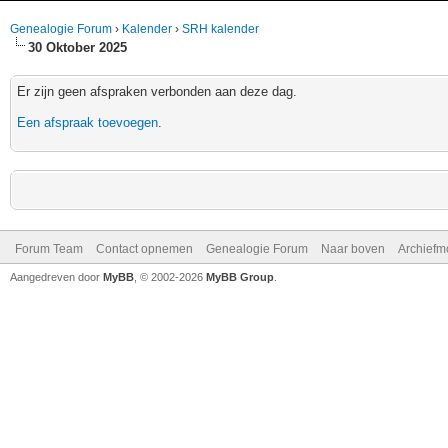
Genealogie Forum
›
Kalender
›
SRH kalender
30 Oktober 2025
Er zijn geen afspraken verbonden aan deze dag.
Een afspraak toevoegen
.
Forum Team
Contact opnemen
Genealogie Forum
Naar boven
Archiefm
Aangedreven door
MyBB
, © 2002-2026
MyBB Group
.