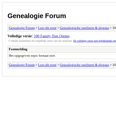
Genealogie Forum
Genealogie Forum
>
Lees dit eerst
>
Genealogische oneliners & slogans
> 10
Volledige versie:
100 Family Tree Quotes
U bekijkt momenteel een uitgeklede versie van ons materiaal.
De volledige versie met bijbehorende o
Foutmelding
Het opgegeven topic bestaat niet.
Genealogie Forum
>
Lees dit eerst
>
Genealogische oneliners & slogans
> 10