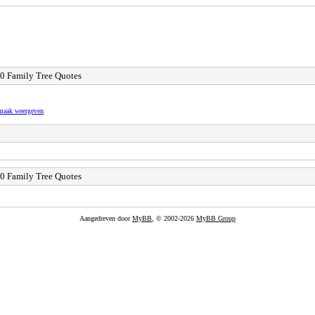
0 Family Tree Quotes
pmaak weergeven
.
0 Family Tree Quotes
Aangedreven door
MyBB
, © 2002-2026
MyBB Group